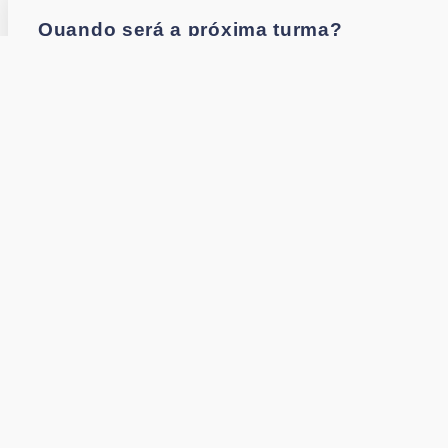
Quando será a próxima turma?
Como proceder em caso de eu querer re
Como posso contactar alguém da empresa