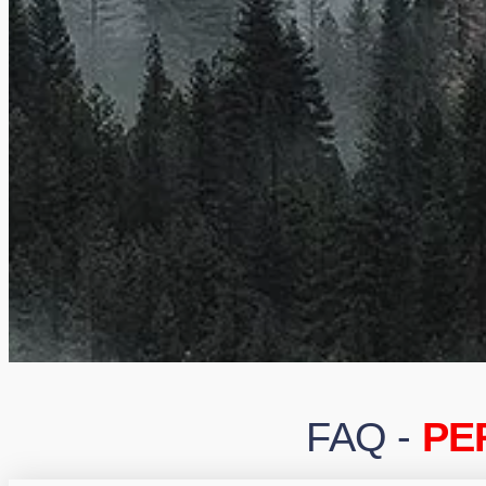
FAQ -
PE