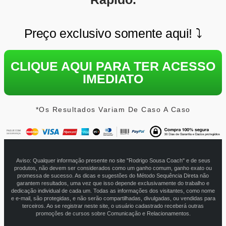
Preço exclusivo somente aqui! ⤵
CLIQUE AQUI PARA TER ACESSO
IMEDIATO
*Os Resultados Variam De Caso A Caso
Aviso: Qualquer informação presente no site "Rodrigo Sousa Coach" e de seus
produtos, não devem ser considerados como um ganho comum, ganho exato ou
promessa de sucesso. As dicas e sugestões do Método Sequência Direta não
garantem resultados, uma vez que isso depende exclusivamente do trabalho e
dedicação individual de cada um. Todas as informações dos visitantes, como nome
e e-mail, são protegidas, e não serão compartilhadas, divulgadas, ou vendidas para
terceiros. Ao se registrar neste site, o usuário cadastrado receberá outras
promoções de cursos sobre Comunicação e Relacionamentos.