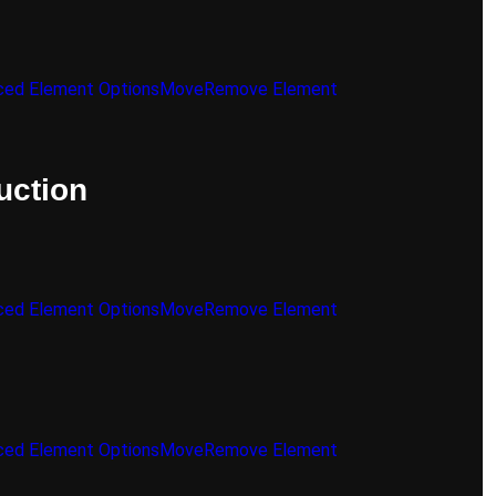
ed Element Options
Move
Remove Element
uction
ed Element Options
Move
Remove Element
ed Element Options
Move
Remove Element