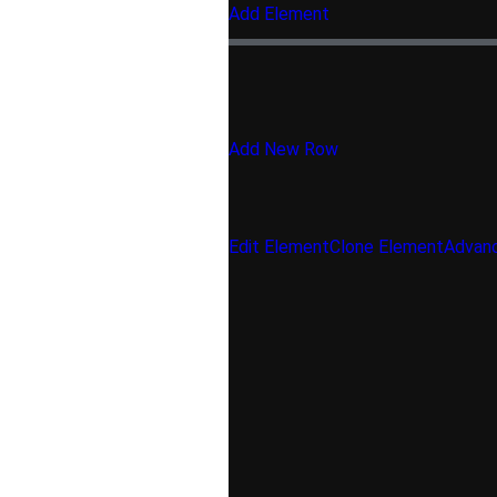
Add Element
Add New Row
Edit Element
Clone Element
Advanc