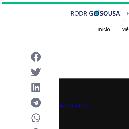
Início
Mé
Add New Row