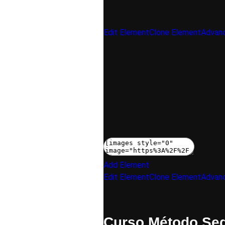
Edit Element
Clone Element
Advanc
Add Element
Edit Element
Clone Element
Advanc
Curso Método Seq