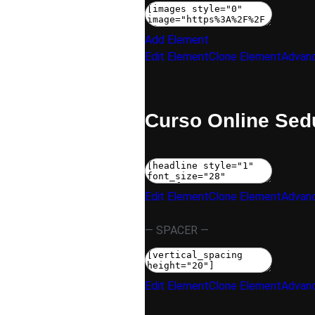
Add Element
Edit Element
Clone Element
Advanc
Curso Online Sed
Edit Element
Clone Element
Advanc
— SPACER —
Edit Element
Clone Element
Advanc