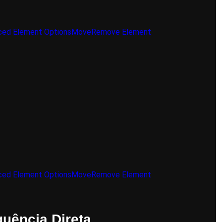
ed Element Options
Move
Remove Element
ed Element Options
Move
Remove Element
uência Direta