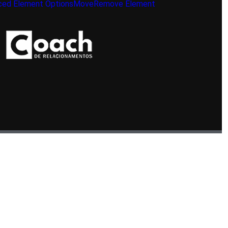
ed Element Options
Move
Remove Element