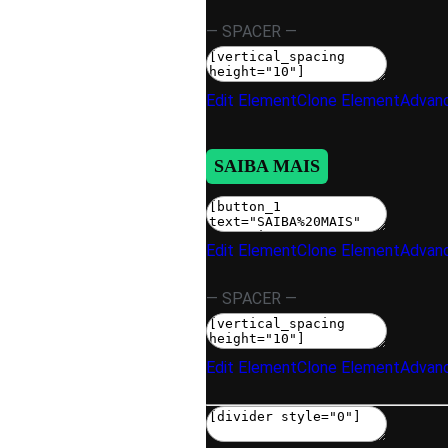
— SPACER —
Edit Element
Clone Element
Advanc
SAIBA MAIS
Edit Element
Clone Element
Advanc
— SPACER —
Edit Element
Clone Element
Advanc