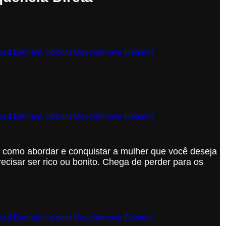
ed Element Options
Move
Remove Element
ed Element Options
Move
Remove Element
 como abordar e conquistar a mulher que você deseja
cisar ser rico ou bonito. Chega de perder para os
ed Element Options
Move
Remove Element