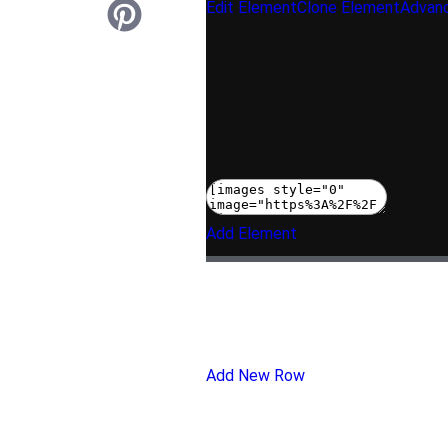
Edit Element
Clone Element
Advanc
Add Element
Add New Row