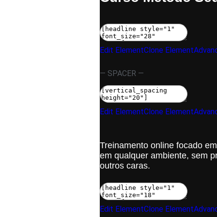
Edit Element
Clone Element
Advanc
— SPACER —
Edit Element
Clone Element
Advanc
Treinamento online focado em
em qualquer ambiente, sem pre
outros caras.
Edit Element
Clone Element
Advanc