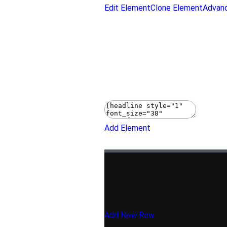
Edit Element
Clone Element
Advanc
TR
Add Element
Add New Row