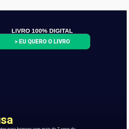
LIVRO 100% DIGITAL
> EU QUERO O LIVRO
usa
ntos para homens com mais de 7 anos de