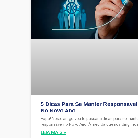
5 Dicas Para Se Manter Responsável
No Novo Ano
Éopa! Neste artigo vou te passar 5 dicas para se mant
responsável no Novo Ano. À medida que nos dirigimo
LEIA MAIS »