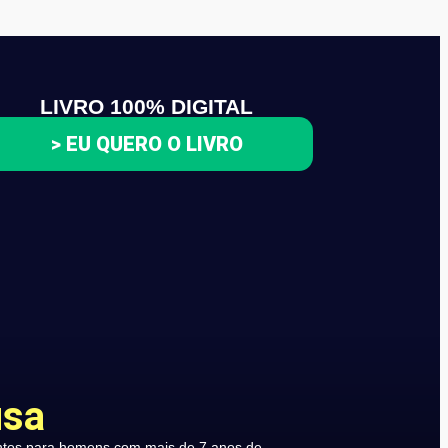
LIVRO 100% DIGITAL
> EU QUERO O LIVRO
usa
ntos para homens com mais de 7 anos de