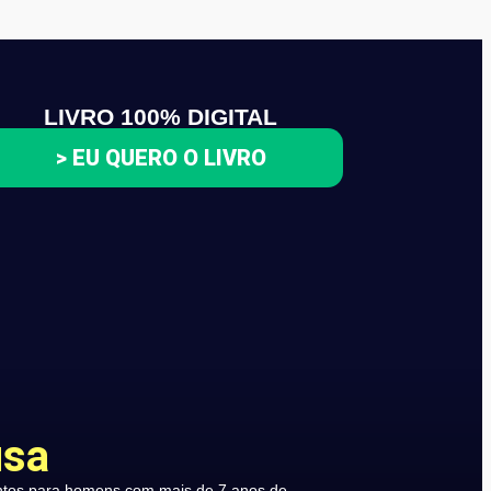
LIVRO 100% DIGITAL
> EU QUERO O LIVRO
usa
ntos para homens com mais de 7 anos de