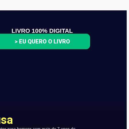
LIVRO 100% DIGITAL
> EU QUERO O LIVRO
usa
ntos para homens com mais de 7 anos de