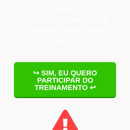
Chega De Teoria! É Hora De
Praticar E Ter Experiências E
Resultados Reais Com As
Mulheres.
↪ SIM, EU QUERO
PARTICIPAR DO
TREINAMENTO ↩