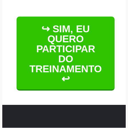
↪ SIM, EU
QUERO
PARTICIPAR
DO
TREINAMENTO
↩