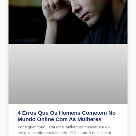
4 Erros Que Os Homens Cometem No
Mundo Online Com As Mulheres
Você quer conquistar uma mulher por mensagem de
texto, mas não tem resultados? O namoro online está