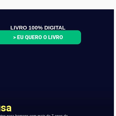
LIVRO 100% DIGITAL
> EU QUERO O LIVRO
usa
ntos para homens com mais de 7 anos de